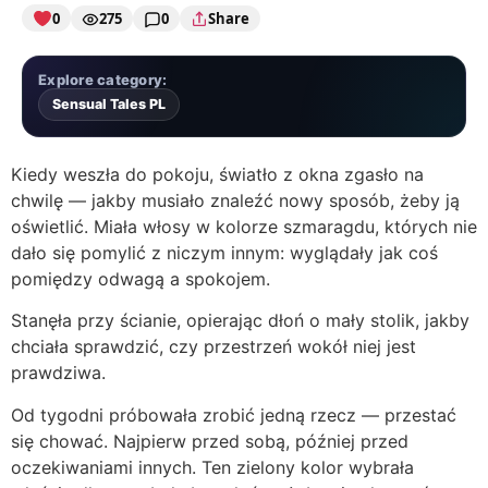
0
275
0
Share
Explore category:
Sensual Tales PL
Kiedy weszła do pokoju, światło z okna zgasło na
chwilę — jakby musiało znaleźć nowy sposób, żeby ją
oświetlić. Miała włosy w kolorze szmaragdu, których nie
dało się pomylić z niczym innym: wyglądały jak coś
pomiędzy odwagą a spokojem.
Stanęła przy ścianie, opierając dłoń o mały stolik, jakby
chciała sprawdzić, czy przestrzeń wokół niej jest
prawdziwa.
Od tygodni próbowała zrobić jedną rzecz — przestać
się chować. Najpierw przed sobą, później przed
oczekiwaniami innych. Ten zielony kolor wybrała