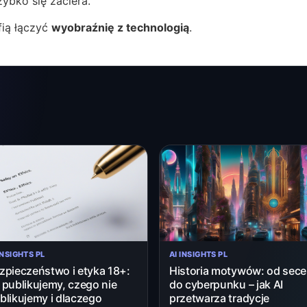
zybko się zaciera.
fią łączyć
wyobraźnię z technologią
.
INSIGHTS PL
AI INSIGHTS PL
zpieczeństwo i etyka 18+:
Historia motywów: od seces
 publikujemy, czego nie
do cyberpunku – jak AI
blikujemy i dlaczego
przetwarza tradycje