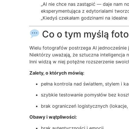
„AI nie chce nas zastąpić — daje nam
eksperymentująca z edytorialami tworzo
„Kiedyś czekałam godzinami na idealne 
Co o tym myślą fot
Wielu fotografów postrzega AI jednocześnie
Niektórzy uważają, że sztuczna inteligencja n
Inni widzą w niej potężne rozszerzenie swoic
Zalety, o których mówią:
pełna kontrola nad światłem, stylem i k
szybkie testowanie pomysłów bez kosz
brak ograniczeń logistycznych (lokacje,
Obawy i wątpliwości:
brak autentyczności i emocji,