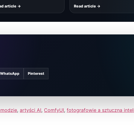
d article →
Read article →
WhatsApp
Pinterest
 modzie
,
artyści AI
,
ComfyUI
,
fotografowie a sztuczna intel