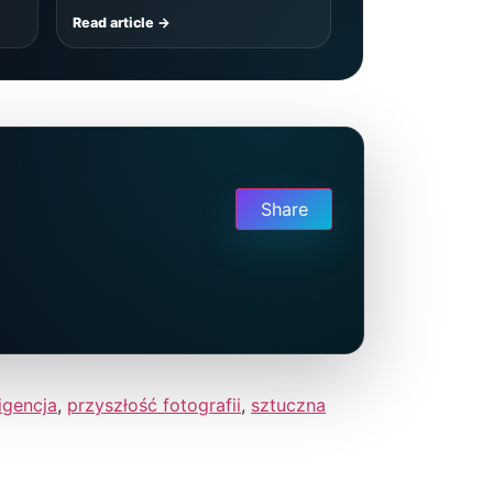
Read article →
Share
igencja
,
przyszłość fotografii
,
sztuczna