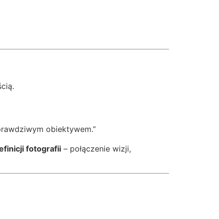
cią.
d prawdziwym obiektywem.”
inicji fotografii
– połączenie wizji,