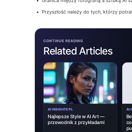
Granica między fotografią a sztuką AI s
Przyszłość należy do tych, którzy potra
CONTINUE READING
Related Articles
AI INSIGHTS PL
AI 
Najlepsze Style w AI Art —
Be
przewodnik z przykładami
co
pu