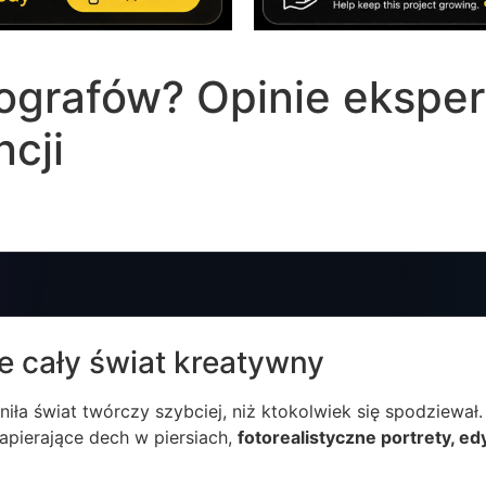
tografów? Opinie eksper
ncji
ie cały świat kreatywny
niła świat twórczy szybciej, niż ktokolwiek się spodziewał
apierające dech w piersiach,
fotorealistyczne portrety, ed