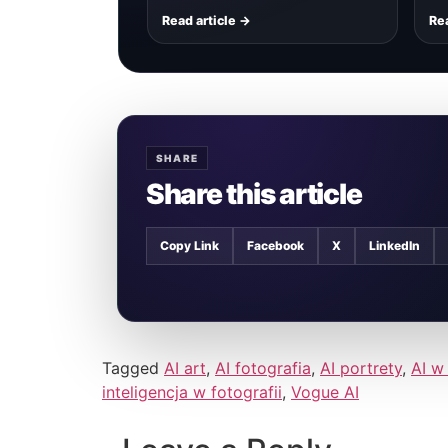
Read article →
Rea
SHARE
Share this article
Copy Link
Facebook
X
LinkedIn
Tagged
AI art
,
AI fotografia
,
AI portrety
,
AI w
inteligencja w fotografii
,
Vogue AI