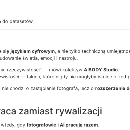
e do datasetów.
e się
językiem cyfrowym
, a nie tylko techniczną umiejętnoś
wanie światła, emocji i nastroju.
eniu rzeczywistości” — mówi kolektyw
AIBODY Studio
.
wistości — takich, które nigdy nie mogłyby istnieć prze
 nie chodzi o zastąpienie fotografa, lecz o
rozszerzenie def
aca zamiast rywalizacji
ś wtedy, gdy
fotografowie i AI pracują razem
.