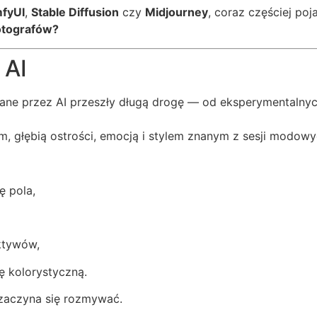
fyUI
,
Stable Diffusion
czy
Midjourney
, coraz częściej poj
fotografów?
 AI
ane przez AI przeszły długą drogę — od eksperymentalny
, głębią ostrości, emocją i stylem znanym z sesji modowy
ę pola,
ktywów,
ję kolorystyczną.
aczyna się rozmywać.