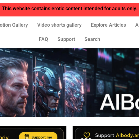
This website contains erotic content intended for adults only.
otion Gallery
Video shorts gallery
Explore Articles
A
FAQ
Support
Search