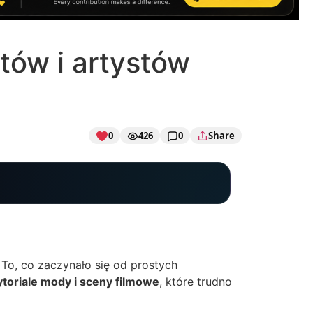
tów i artystów
0
426
0
Share
. To, co zaczynało się od prostych
ytoriale mody i sceny filmowe
, które trudno