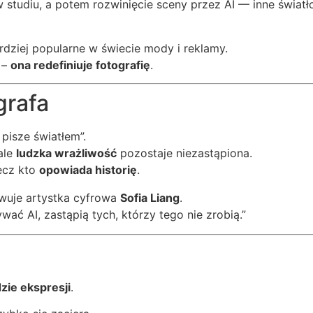
tudiu, a potem rozwinięcie sceny przez AI — inne światło,
rdziej popularne w świecie mody i reklamy.
 –
ona redefiniuje fotografię
.
grafa
pisze światłem”.
ale
ludzka wrażliwość
pozostaje niezastąpiona.
lecz kto
opowiada historię
.
wuje artystka cyfrowa
Sofia Liang
.
wać AI, zastąpią tych, którzy tego nie zrobią.”
ie ekspresji
.