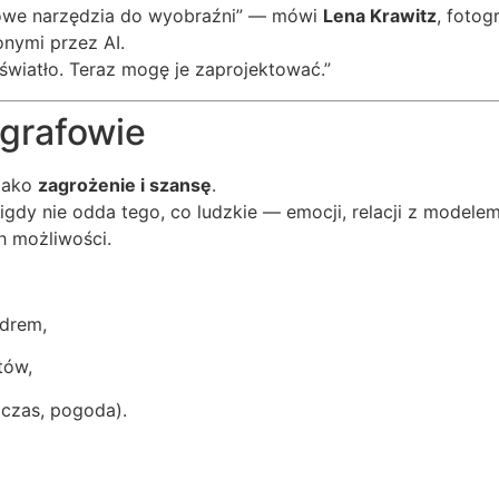
 nowe narzędzia do wyobraźni” — mówi
Lena Krawitz
, fotog
nymi przez AI.
światło. Teraz mogę je zaprojektować.”
ografowie
 jako
zagrożenie i szansę
.
igdy nie odda tego, co ludzkie — emocji, relacji z modelem
h możliwości.
adrem,
tów,
 czas, pogoda).