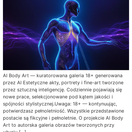
AI Body Art — kuratorowana galeria 18+ generowana
przez AI Estetyczne akty, portrety i fine-art tworzone
przez sztuczną inteligencję. Codziennie pojawiają się
nowe prace, selekcjonowane pod kątem jakości i
spójności stylistycznej.Uwaga: 18+ — kontynuując,
potwierdzasz pełnoletniość. Wszystkie przedstawione
postacie są fikcyjne i pełnoletnie. O projekcie AI Body
Art to autorska galeria obrazów tworzonych przy
użyciu […]