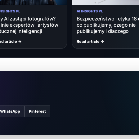
INSIGHTS PL
AI INSIGHTS PL
y AI zastąpi fotografów?
Bezpieczeństwo i etyka 18
inie ekspertów i artystów
co publikujemy, czego nie
tucznej inteligencji
publikujemy i dlaczego
d article →
Read article →
WhatsApp
Pinterest