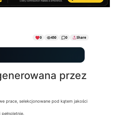
0
450
0
Share
 generowana przez
we prace, selekcjonowane pod kątem jakości
 pełnoletnie.