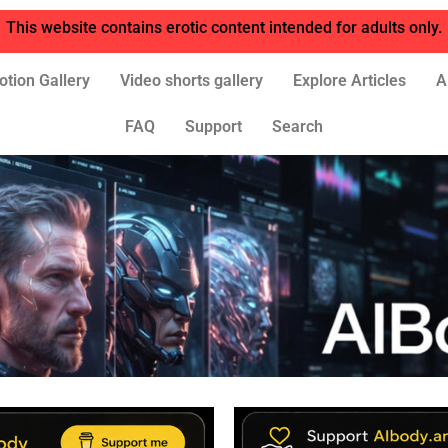
This website contains erotic content intended for adults only.
otion Gallery
Video shorts gallery
Explore Articles
A
FAQ
Support
Search