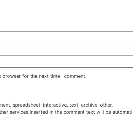
s browser for the next time I comment.
ment
,
spreadsheet
,
interactive
,
text
,
archive
,
other
.
ther services inserted in the comment text will be automat