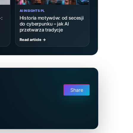
AI INSIGHTS PL
+:
Historia motywów: od secesji
do cyberpunku – jak AI
przetwarza tradycje
Read article →
Share