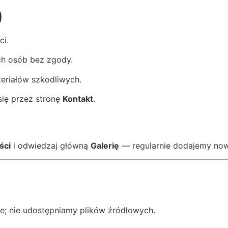
)
ci.
ch osób bez zgody.
teriałów szkodliwych.
się przez stronę
Kontakt
.
ści
i odwiedzaj główną
Galerię
— regularnie dodajemy nowe
ne; nie udostępniamy plików źródłowych.