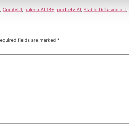
,
ComfyUI
,
galeria AI 18+
,
portrety AI
,
Stable Diffusion art
,
equired fields are marked
*