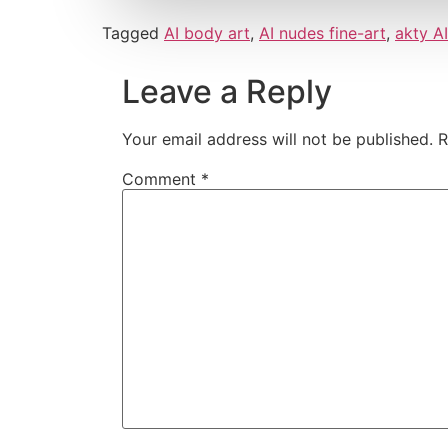
Tagged
AI body art
,
AI nudes fine-art
,
akty AI
Leave a Reply
Your email address will not be published.
R
Comment
*