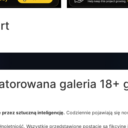
rt
ratorowana galeria 18+
e przez sztuczną inteligencję.
Codziennie pojawiają się no
oletniość. Wszystkie przedstawione postacie są fikcyjne i