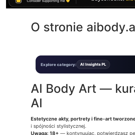
O stronie aibody.a
Explore category:
AI Insights PL
AI Body Art — ku
AI
Estetyczne akty, portrety i fine-art tworzon
i spójności stylistycznej.
Uwaga: 18+
— kontynuując, potwierdzasz pełn