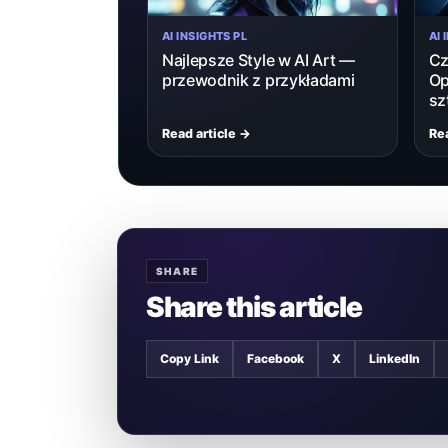
AI INSIGHTS PL
AI 
Najlepsze Style w AI Art —
Cz
przewodnik z przykładami
Op
sz
Read article →
Rea
SHARE
Share this article
Copy Link
Facebook
X
LinkedIn