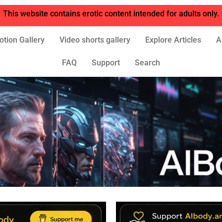
This website contains erotic content intended for adults only.
otion Gallery
Video shorts gallery
Explore Articles
A
FAQ
Support
Search