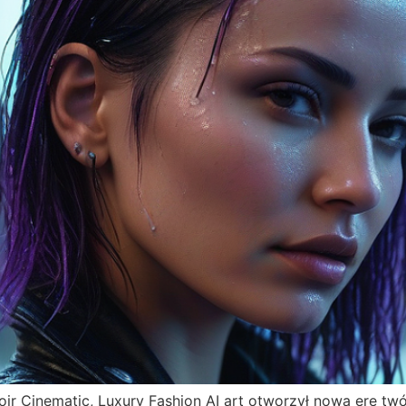
Noir Cinematic, Luxury Fashion AI art otworzył nową erę tw