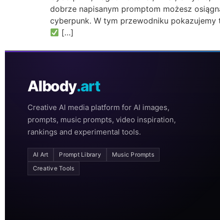
dobrze napisanym promptom możesz osiągnąć 
cyberpunk. W tym przewodniku pokazujemy to
[…]
AIbody
.art
Creative AI media platform for AI images,
prompts, music prompts, video inspiration,
rankings and experimental tools.
AI Art
Prompt Library
Music Prompts
Creative Tools