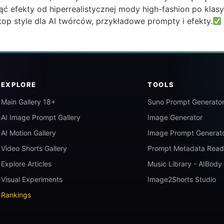
efekty od hiperrealistycznej mody high-fashion po klasy
p style dla AI twórców, przykładowe prompty i efekty.
EXPLORE
TOOLS
Main Gallery 18+
Suno Prompt Generato
AI Image Prompt Gallery
Image Generator
AI Motion Gallery
Image Prompt Generat
Video Shorts Gallery
Prompt Metadata Read
Explore Articles
Music Library - AIBody
Visual Experiments
Image2Shorts Studio
Rankings