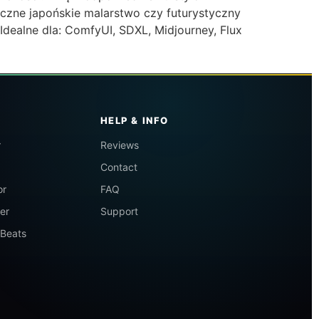
czne japońskie malarstwo czy futurystyczny
Idealne dla: ComfyUI, SDXL, Midjourney, Flux
HELP & INFO
r
Reviews
Contact
or
FAQ
er
Support
 Beats