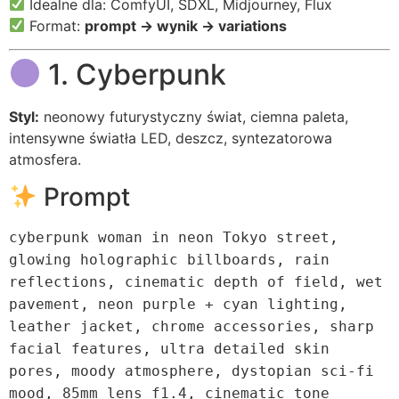
Idealne dla: ComfyUI, SDXL, Midjourney, Flux
Format:
prompt → wynik → variations
1. Cyberpunk
Styl:
neonowy futurystyczny świat, ciemna paleta,
intensywne światła LED, deszcz, syntezatorowa
atmosfera.
Prompt
cyberpunk woman in neon Tokyo street,
glowing holographic billboards, rain
reflections, cinematic depth of field, wet
pavement, neon purple + cyan lighting,
leather jacket, chrome accessories, sharp
facial features, ultra detailed skin
pores, moody atmosphere, dystopian sci-fi
mood,
85
mm lens f1
.4
, cinematic tone