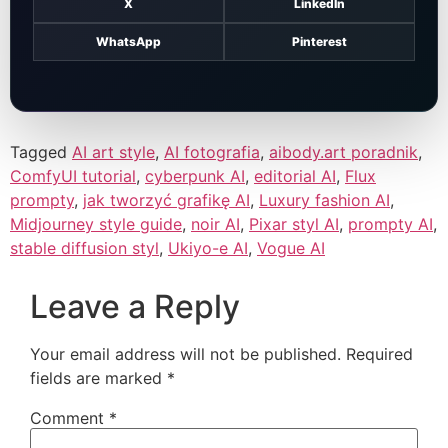
X
LinkedIn
WhatsApp
Pinterest
Tagged
AI art style
,
AI fotografia
,
aibody.art poradnik
,
ComfyUI tutorial
,
cyberpunk AI
,
editorial AI
,
Flux
prompty
,
jak tworzyć grafikę AI
,
Luxury fashion AI
,
Midjourney style guide
,
noir AI
,
Pixar styl AI
,
prompty AI
,
stable diffusion styl
,
Ukiyo-e AI
,
Vogue AI
Leave a Reply
Your email address will not be published.
Required
fields are marked
*
Comment
*