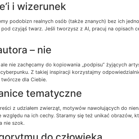
’i i wizerunek
emy podobizn realnych osób (także znanych) bez ich jed
pod czyjąś twarz. Jeśli tworzysz z AI, pracuj na opisach ce
autora – nie
 ale nie zachęcamy do kopiowania „podpisu” żyjących artys
n cyberpunku. Z takiej inspiracji korzystajmy odpowiedzialn
 twórcze dla Ciebie.
ranice tematyczne
reści z udziałem zwierząt, motywów nawołujących do niena
e względu na ich cechy. Staramy się też unikać obrazów, 
a nie szok.
lgorytmu do człowieka