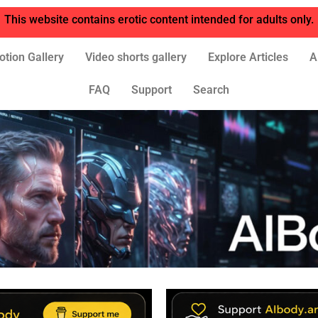
This website contains erotic content intended for adults only.
otion Gallery
Video shorts gallery
Explore Articles
A
FAQ
Support
Search