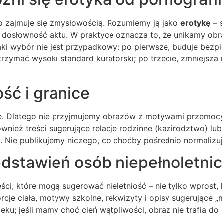
 bo zajmuje się zmysłowością. Rozumiemy ją jako
erotykę
– s
nie dosłowność aktu. W praktyce oznacza to, że unikamy o
Taki wybór nie jest przypadkowy: po pierwsze, buduje bezp
rzymać wysoki standard kuratorski; po trzecie, zmniejsza
ść i granice
 Dlatego nie przyjmujemy obrazów z motywami przemocy,
nież treści sugerujące relacje rodzinne (kazirodztwo) lub
 Nie publikujemy niczego, co choćby pośrednio normalizu
zedstawień osób niepełnoletni
ci, które mogą sugerować nieletniość – nie tylko wprost, 
rcje ciała, motywy szkolne, rekwizyty i opisy sugerujące 
eku; jeśli mamy choć cień wątpliwości, obraz nie trafia do g