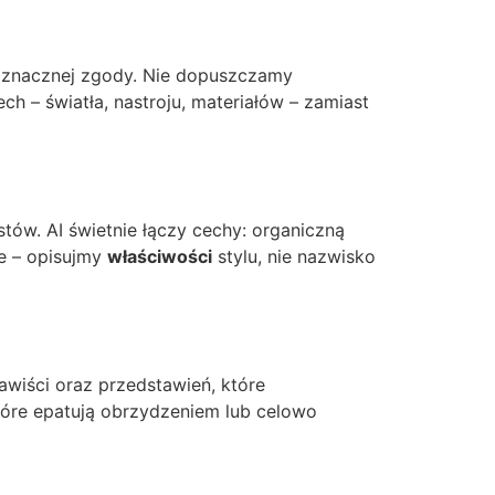
noznacznej zgody. Nie dopuszczamy
ch – światła, nastroju, materiałów – zamiast
tów. AI świetnie łączy cechy: organiczną
ie – opisujmy
właściwości
stylu, nie nazwisko
wiści oraz przedstawień, które
które epatują obrzydzeniem lub celowo