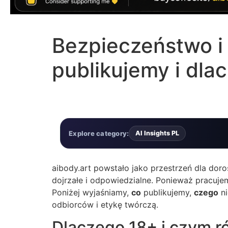
Bezpieczeństwo i 
publikujemy i dla
Explore category:
AI Insights PL
aibody.art powstało jako przestrzeń dla doro
dojrzałe i odpowiedzialne. Ponieważ pracuj
Poniżej wyjaśniamy,
co
publikujemy,
czego
ni
odbiorców i etykę twórczą.
Dlaczego 18+ i czym ró