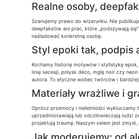
Realne osoby, deepfake
Szanujemy prawo do wizerunku. Nie publikuj
deepfake’ów ani prac, które „podszywają się” 
naśladować konkretną osobę.
Styl epoki tak, podpis 
Kochamy historię motywów i stylistykę epok,
linię secesji, połysk déco, mgłę noir czy neo
autora. To etyczne wobec twórców i bardziej
Materiały wrażliwe i g
Oprócz przemocy i nieletniości wykluczamy t
uprzedmiotawiają lub odczłowieczają ludzi z
projektują traumę. Naszym celem jest zmysł, 
Jak moderujemy: od a