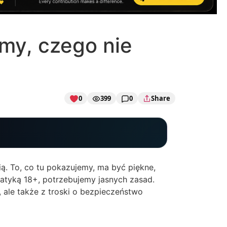
emy, czego nie
0
399
0
Share
ią. To, co tu pokazujemy, ma być piękne,
atyką 18+, potrzebujemy jasnych zasad.
ale także z troski o bezpieczeństwo