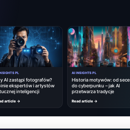
INSIGHTS PL
AI INSIGHTS PL
y AI zastąpi fotografów?
Historia motywów: od seces
inie ekspertów i artystów
do cyberpunku – jak AI
tucznej inteligencji
przetwarza tradycje
d article →
Read article →