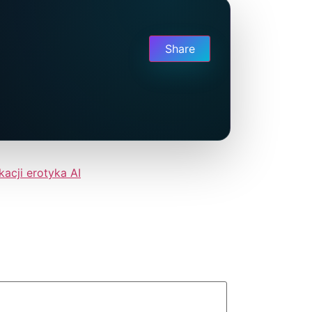
Share
kacji erotyka AI