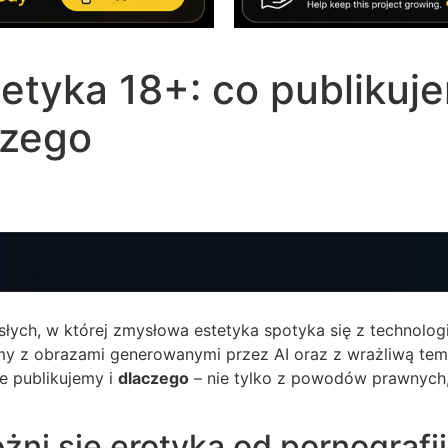
etyka 18+: co publikuj
czego
słych, w której zmysłowa estetyka spotyka się z technolog
emy z obrazami generowanymi przez AI oraz z wrażliwą tem
e publikujemy i
dlaczego
– nie tylko z powodów prawnych, 
żni się erotyka od pornografii