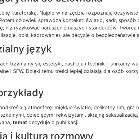
 ocenę kuratorską. Najpierw narzędzia rozpoznają oczywiste
Potem człowiek sprawdza kontekst: światło, kadr, sposób pr
ę, niż ryzykować naruszenie naszych standardów. Twórca
izację, opis, kadrowanie), ale decyzje o bezpieczeństwie 
zialny język
ach trzymamy się estetyki, nastroju i technik – unikamy w
e i SFW. Dzięki temu treści lepiej działają dla osób korzy
 przykłady
odkreślają atmosferę: miękkie światło, delikatny rim, gra 
szkolnymi, dziecięcymi rekwizytami, skrajną seksualizacją
owana,
temat
decyduje o publikacji.
ia i kultura rozmowy