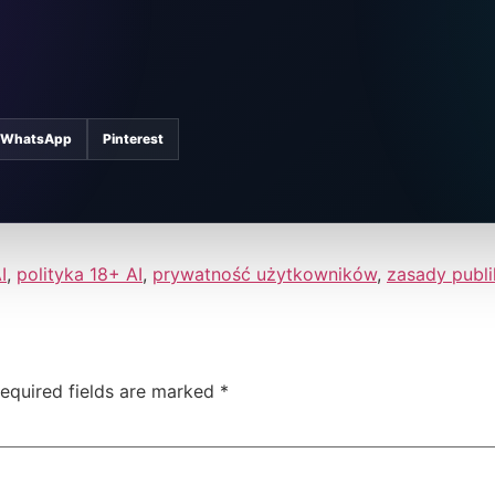
WhatsApp
Pinterest
I
,
polityka 18+ AI
,
prywatność użytkowników
,
zasady publi
equired fields are marked
*