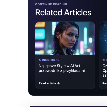
CONTINUE READING
Related Articles
AI INSIGHTS PL
AI 
Najlepsze Style w AI Art —
Cz
przewodnik z przykładami
Op
sz
Read article →
Rea