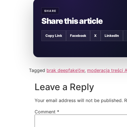
SHARE
Share this article
Copy Link
Facebook
X
LinkedIn
Tagged
brak deepfake’ów
,
moderacja treści A
Leave a Reply
Your email address will not be published.
R
Comment
*